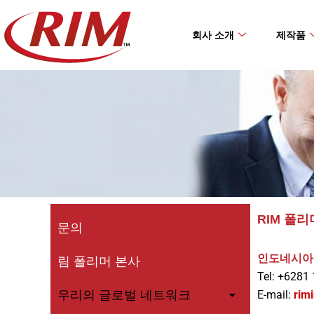
Skip
to
회사 소개
제작품
content
RIM 폴리
문의
인도네시아 
림 폴리머 본사
Tel: +6281
우리의 글로벌 네트워크
E-mail:
rim