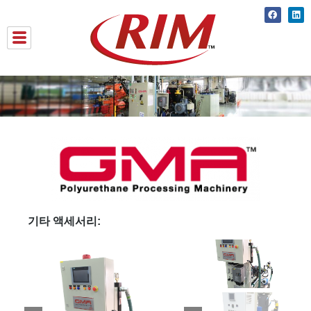
Skip
Faceboo
Lin
to
content
기타 액세서리: