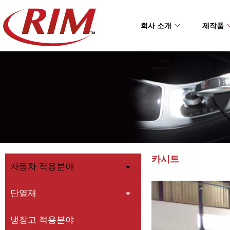
Skip
to
회사 소개
제작품
content
카시트
자동차 적용분야
단열재
냉장고 적용분야