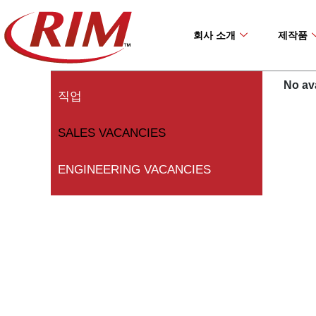
Skip
to
회사 소개
제작품
content
No ava
직업
SALES VACANCIES
ENGINEERING VACANCIES