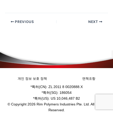
PREVIOUS
NEXT
개인 정보 보호 정책
면책조항
*특허(CN): ZL 2011 8 0020888.X
*특허(SG): 186054
*특허(US): US 10,046,487 B2
© Copyright 2026 Rim Polymers Industries Pte. Ltd. All Rights
Reserved.